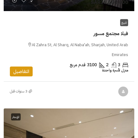
SAR36,500,000
للبيع
فيلا مجتمع مسور
Al Zahra St, Al Sharq, Al Naba'ah, Sharjah, United Arab
Emirates
3
2
3100
قدم مربع
منزل لأسرة واحدة
التفاصيل
للإيجار