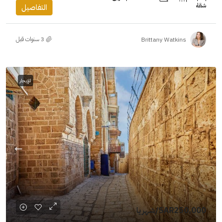
شقة
التفاصيل
Brittany Watkins
للإيجار
SAR250,000
/شهريا