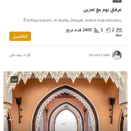
غرفتي نوم مع تخزين
Al Riqa Suburb, Al Ghafia, Sharjah, United Arab Emirates
2
1
2400
قدم مربع
شقة
التفاصيل
Vincent Fuller
للبيع