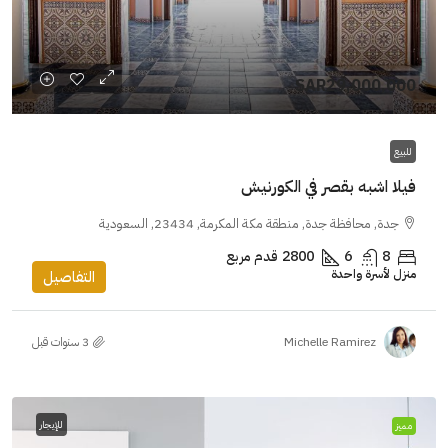
SAR29,000,000
للبيع
فيلا اشبه بقصر في الكورنيش
جدة, محافظة جدة, منطقة مكة المكرمة, 23434, السعودية
8
6
2800
قدم مربع
منزل لأسرة واحدة
التفاصيل
Michelle Ramirez
للإيجار
مميز