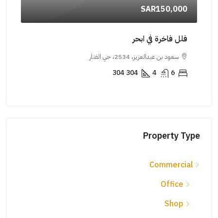
SAR150,000
شقة للبيع 
فلل فاخرة في ابحر
جدة
سعود بن عبدالعزيز، 2534، حي الفنار
جبل جنان، الصف
304
304
4
6
5
PARTMENT
Property Type
Commercial
Office
Shop