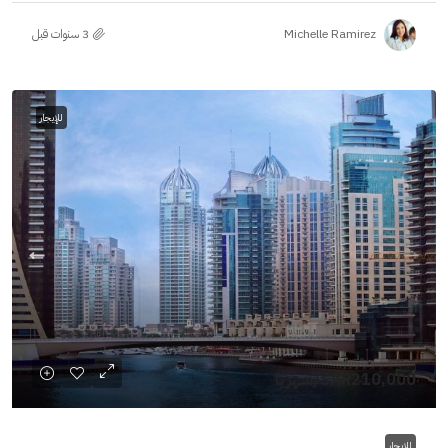
Michelle Ramirez
للإيجار
SAR210,000
/شهريا
للإيجار