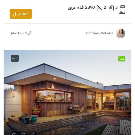
3
2
2890
قدم مربع
شقة
التفاصيل
Brittany Watkins
للبيع
مميز