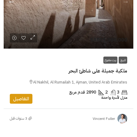
SAR31,000,000
للبيع
بيت مفتوح
ملكية جميلة على شاطئ البحر
Al Nakhil, Al Rumailah 1, Ajman, United Arab Emirates
3
2
2890
قدم مربع
منزل لأسرة واحدة
التفاصيل
Vincent Fuller