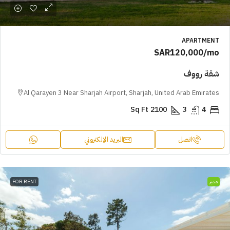
APARTMENT
SAR120,000
/mo
شقة رووف
Al Qarayen 3 Near Sharjah Airport, Sharjah, United Arab Emirates
Sq Ft
2100
3
4
اتصل
البريد الإلكتروني
مميز
FOR RENT