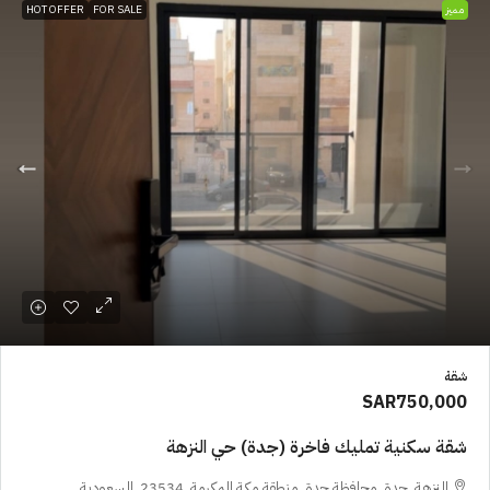
مميز
FOR SALE
HOT OFFER
شقة
SAR750,000
شقة سكنية تمليك فاخرة (جدة) حي النزهة
النزهة, جدة, محافظة جدة, منطقة مكة المكرمة, 23534, السعودية