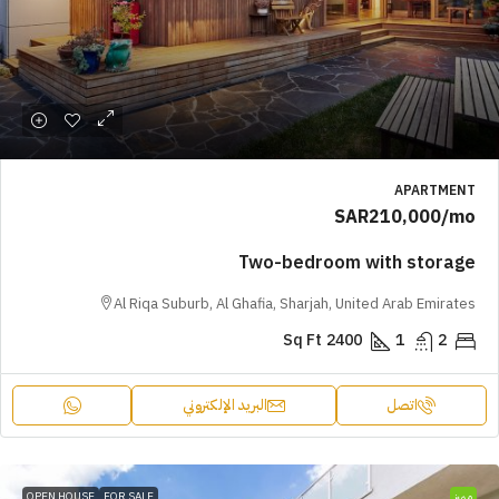
APARTMENT
SAR210,000
/mo
Two-bedroom with storage
Al Riqa Suburb, Al Ghafia, Sharjah, United Arab Emirates
Sq Ft
2400
1
2
اتصل
البريد الإلكتروني
مميز
FOR SALE
OPEN HOUSE