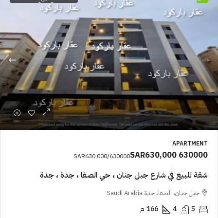
APARTMENT
SAR630,000
630000
SAR630,000
/630000
شقة للبيع في شارع جبل جنان ، حي الصفا ، جدة ، جدة
جبل جنان، الصفا، جدة Saudi Arabia
5
4
166
م