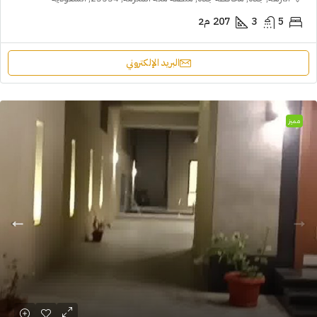
5
3
207
م2
البريد الإلكتروني
مميز