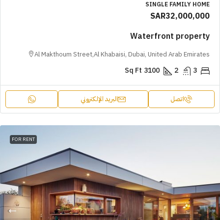
SINGLE FAMILY HOME
SAR32,000,000
Waterfront property
Al Makthoum Street,Al Khabaisi, Dubai, United Arab Emirates
Sq Ft
3100
2
3
اتصل
البريد الإلكتروني
FOR RENT