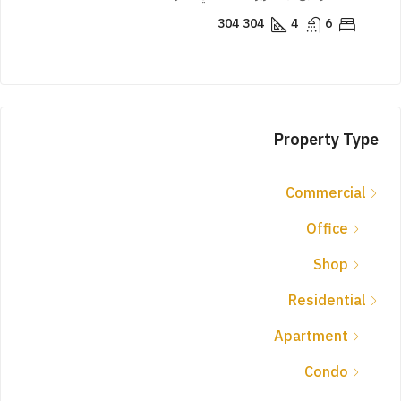
ates
5
4
166
م
APARTMENT
ENT
Property Type
Commercial
Office
Shop
Residential
Apartment
Condo