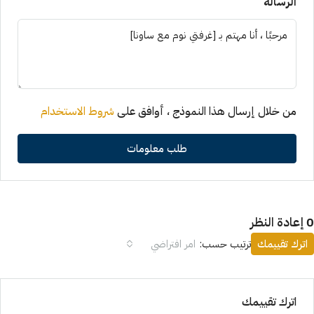
الرسالة
من خلال إرسال هذا النموذج ، أوافق على
شروط الاستخدام
طلب معلومات
النظر
اترك تقييمك
ترتيب حسب:
امر افتراضي
اترك تقييمك