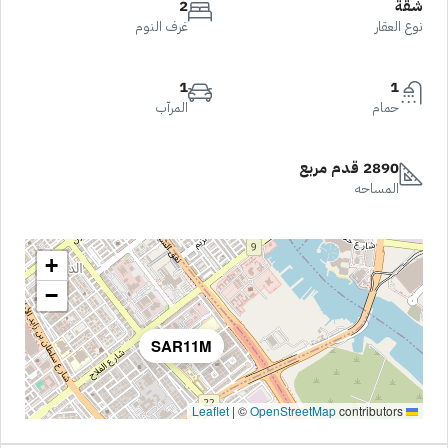
شقة
2
نوع العقار
غرف النوم
1
1
حمام
المرآب
2890 قدم مربع
المساحه
+
−
SAR11M
|
©
OpenStreetMap
contributors
Leaflet