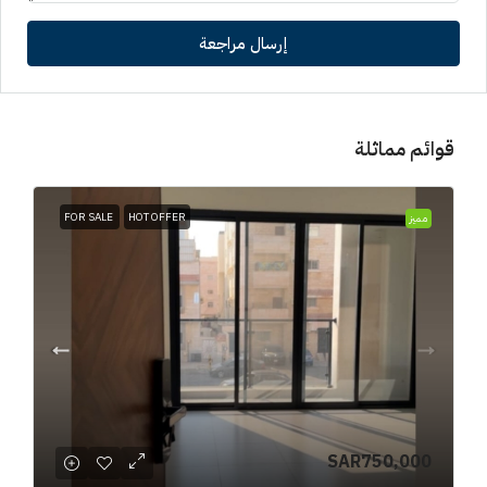
إرسال مراجعة
قوائم مماثلة
FOR SALE
HOT OFFER
مميز
SAR750,000