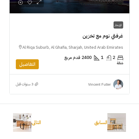
SAR210,000
/شهريا
للإيجار
غرفتي نوم مع تخزين
Al Riqa Suburb, Al Ghafia, Sharjah, United Arab Emirates
2
1
2400
قدم مربع
شقة
التفاصيل
Vincent Fuller
السابق
التالى