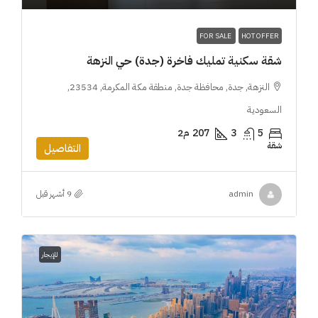
FOR SALE
HOT OFFER
شقة سكنية تمليك فاخرة (جدة) حي النزهة
النزهة, جدة, محافظة جدة, منطقة مكة المكرمة, 23534,
السعودية
5
3
207
م2
شقة
التفاصيل
admin
للإيجار