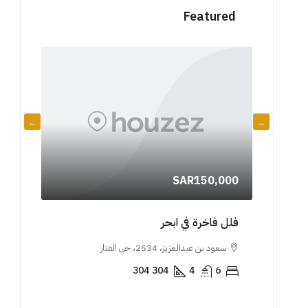
Featured
0000
630000
SAR150,000
شقة لل
فلل فاخرة في ابحر
 حي
، جدة 
سعود بن عبدالعزيز، 2534، حي الفنار
جبل جنا
304
304
4
6
المكرمة,
5
TMENT