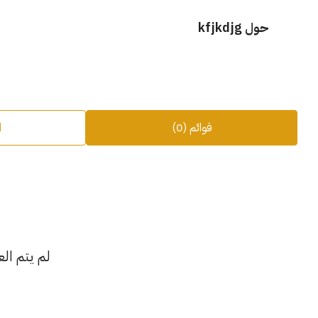
حول kfjkdjg
قوائم (0)
ا
لم يتم الع