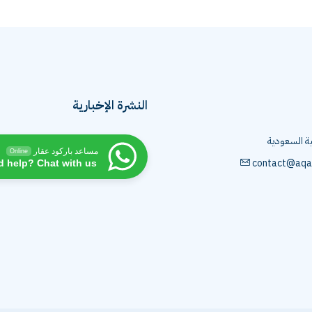
SINGLE FA
5
3
207
م2
شقة
النشرة الإخبارية
ية السعودية
مساعد باركود عقار
Online
contact@aqa
d help? Chat with us