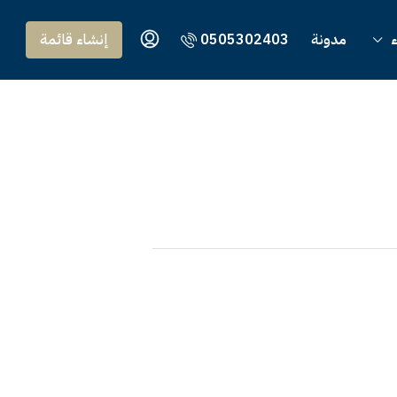
ء
مدونة
0505302403
إنشاء قائمة