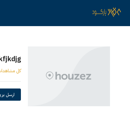
kfjkdjg
كل مشاهدا
ارسل بريد