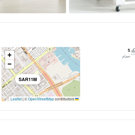
1
+
حمام
−
SAR11M
|
©
OpenStreetMap
contributors
Leaflet