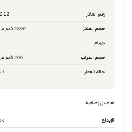
رقم العقار
Z-12
حجم العقار
2890 قدم مربع
حمام
حجم المرآب
200 قدم مربع
حالة العقار
للب
تفاصيل إضافية
الإيداع
0٪