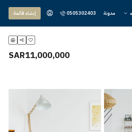
ء
مدونة
0505302403
إنشاء قائمة
SAR11,000,000