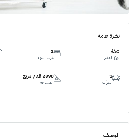
نظرة عامة
شقة
2
نوع العقار
غرف النوم
1
2890 قدم مربع
المرآب
المساحه
الوصف