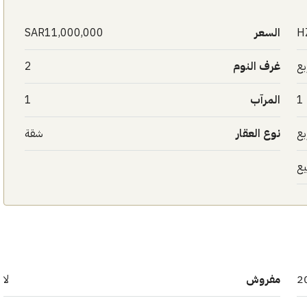
H
السعر
SAR11,000,000
غرف النوم
2
1
المرآب
1
نوع العقار
شقة
يع
2
مفروش
لا