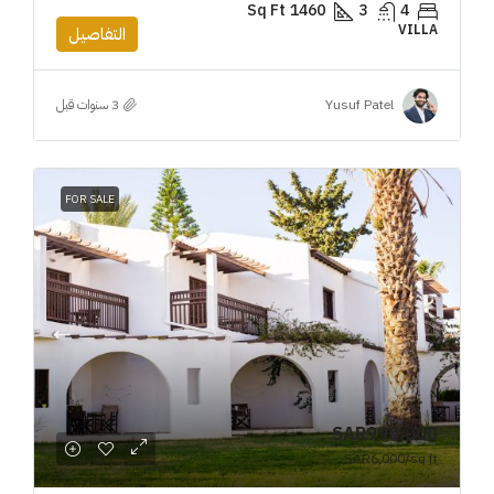
Sq Ft
1460
3
4
VILLA
التفاصيل
Yusuf Patel
FOR SALE
SAR990,000
SAR6,000
/sq ft