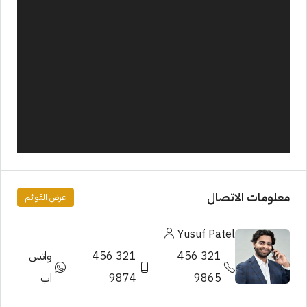
معلومات الاتصال
عرض القوائم
Yusuf Patel
321 456
321 456
واتس
9865
9874
اب