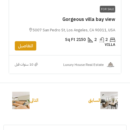
FOR SALE
Gorgeous villa bay view
5007 San Pedro St, Los Angeles, CA 90011, USA
Sq Ft
2150
2
2
VILLA
التفاصيل
Luxury House Real Estate
السابق
التالى