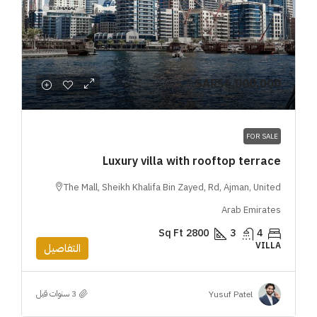
SAR56,000,000
FOR SALE
Luxury villa with rooftop terrace
The Mall, Sheikh Khalifa Bin Zayed, Rd, Ajman, United
Arab Emirates
Sq Ft
2800
3
4
VILLA
التفاصيل
Yusuf Patel