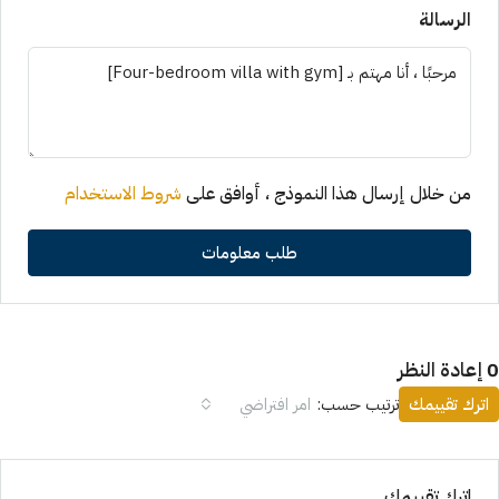
الرسالة
من خلال إرسال هذا النموذج ، أوافق على
شروط الاستخدام
طلب معلومات
النظر
اترك تقييمك
ترتيب حسب:
امر افتراضي
اترك تقييمك