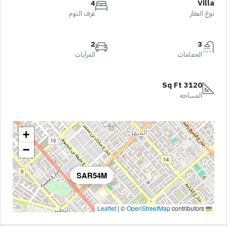
4
Villa
نوع العقار
غرف النوم
2
3
الحمامات
المرآبات
3120 Sq Ft
المساحه
+
−
SAR54M
|
©
OpenStreetMap
contributors
Leaflet