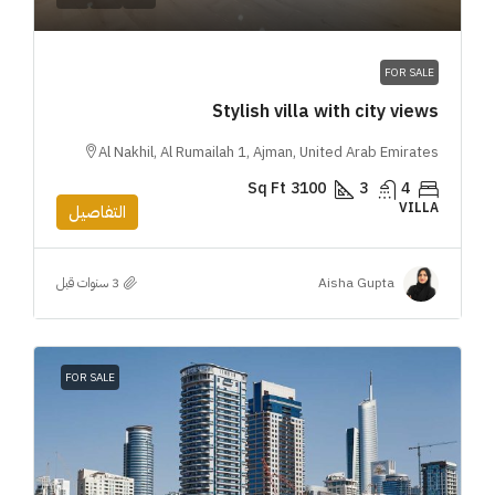
FOR SALE
Stylish villa with city views
Al Nakhil, Al Rumailah 1, Ajman, United Arab Emirates
Sq Ft
3100
3
4
VILLA
التفاصيل
Aisha Gupta
FOR SALE