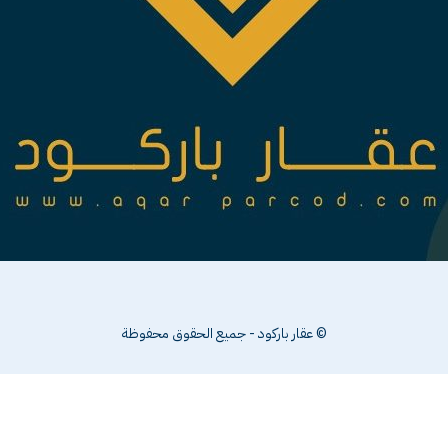
© عقار باركود - جميع الحقوق محفوظة