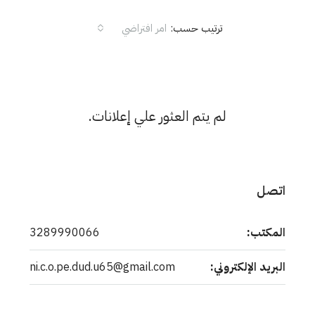
ترتيب حسب:
امر افتراضي
لم يتم العثور علي إعلانات.
اتصل
المكتب:
3289990066
البريد الإلكتروني:
ni.c.o.pe.dud.u65@gmail.com