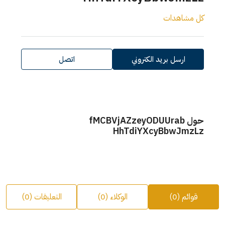
كل مشاهدات
ارسل بريد الكتروني
اتصل
حول fMCBVjAZzeyODUUrab
HhTdiYXcyBbwJmzLz
قوائم (0)
الوكلاء (0)
التعليقات (0)