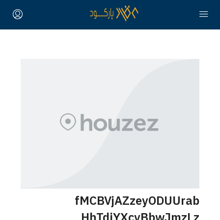
fMCBVjAZzeyODUUrab
HhTdiYXcyBbwJmzLz