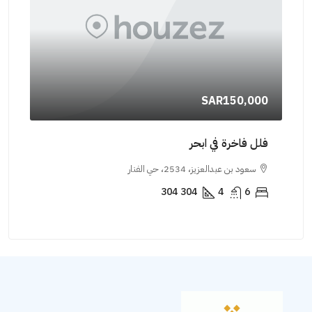
000
30000
SAR150,000
شقة ل
فلل فاخرة في ابحر
جدة
سعود بن عبدالعزيز، 2534، حي الفنار
جبل 
304
304
4
6
5
MENT