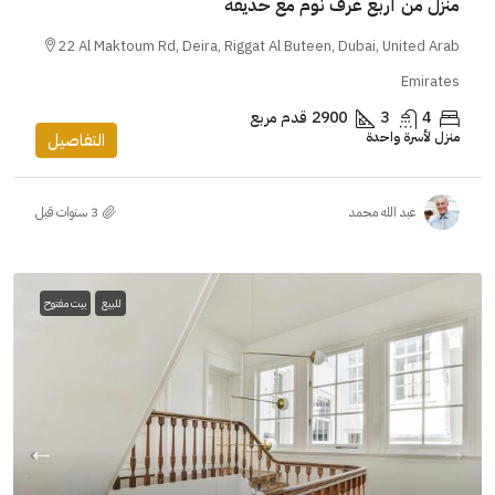
منزل من أربع غرف نوم مع حديقة
22 Al Maktoum Rd, Deira, Riggat Al Buteen, Dubai, United Arab
Emirates
4
3
2900
قدم مربع
منزل لأسرة واحدة
التفاصيل
عبد الله محمد
للبيع
بيت مفتوح