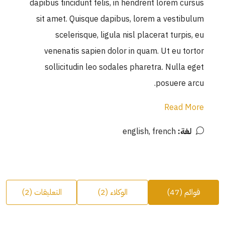
dapibus tincidunt felis, in hendrerit lorem cursus
sit amet. Quisque dapibus, lorem a vestibulum
scelerisque, ligula nisl placerat turpis, eu
venenatis sapien dolor in quam. Ut eu tortor
sollicitudin leo sodales pharetra. Nulla eget
posuere arcu.
Read More
لغة:
english, french
قوائم (47)
الوكلاء (2)
التعليقات (2)