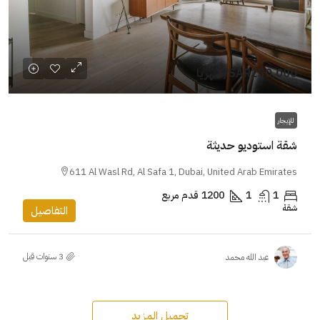
SAR250,000
/شهريا
للإيجار
شقة استوديو حديثة
611 Al Wasl Rd, Al Safa 1, Dubai, United Arab Emirates
1
1
1200
قدم مربع
شقة
التفاصيل
عبد الله محمد
تحميل المزيد