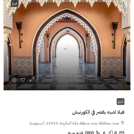
للبيع
SAR29,000,000
للبيع
فيلا اشبه بقصر في الكورنيش
جدة, محافظة جدة, منطقة مكة المكرمة, 23434, السعودية
8
6
2800
قدم مربع