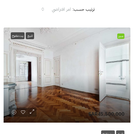
ترتيب حسب:
امر افتراضي
للبيع
بيت مفتوح
مميز
SAR45,500,000
للبيع
بيت مفتوح