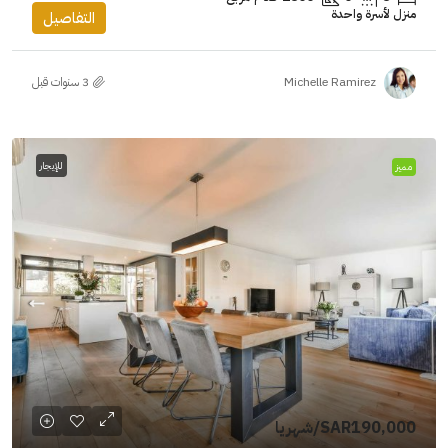
منزل لأسرة واحدة
التفاصيل
Michelle Ramirez
للإيجار
مميز
SAR190,000
/شهريا