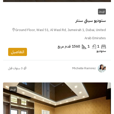
للإيجار
ستوديو سيتي سنتر
Ground Floor, Wasl 51, Al Wasl Rd, Jumeirah 1, Dubai, United
Arab Emirates
1
1
1560
قدم مربع
ستوديو
التفاصيل
Michelle Ramirez
للإيجار