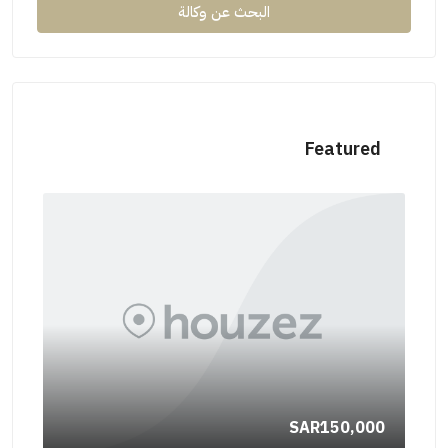
البحث عن وكالة
Featured
SAR630,000
630000
SAR630,000
/630000
,000