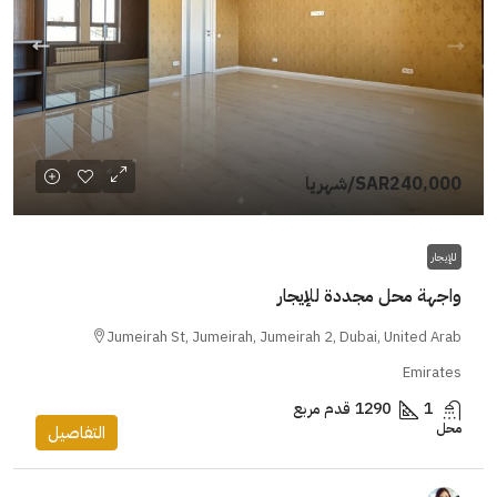
SAR240,000
/شهريا
للإيجار
واجهة محل مجددة للإيجار
Jumeirah St, Jumeirah, Jumeirah 2, Dubai, United Arab
Emirates
1
1290
قدم مربع
محل
التفاصيل