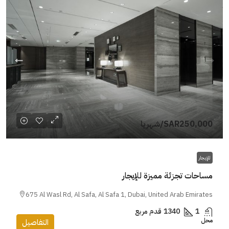
SAR250,000
/شهريا
للإيجار
مساحات تجزئة مميزة للإيجار
675 Al Wasl Rd, Al Safa, Al Safa 1, Dubai, United Arab Emirates
1
1340
قدم مربع
محل
التفاصيل