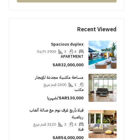
Recent Viewed
Spacious duplex
Sq Ft
2900
3
4
APARTMENT
SAR32,000,000
مساحة مكتبية مجددة للإيجار
1
2400
قدم مربع
مكتب
SAR130,000/شهريا
فيلا بأربع غرف نوم مع صالة ألعاب
رياضية
4
3
3120
قدم مربع
فيلا
SAR54,000,000