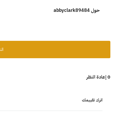
حول abbyclark89484
الت
0 إعادة النظر
اترك تقييمك