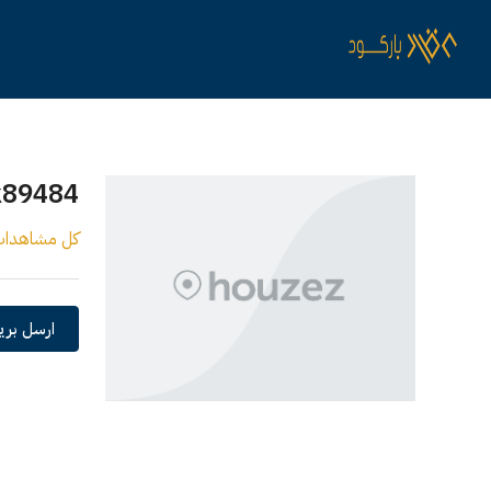
k89484
كل مشاهدا
ارسل بريد