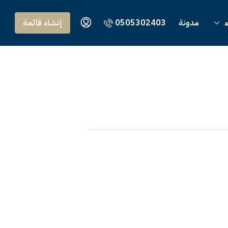
ء
مدونة
0505302403
إنشاء قائمة