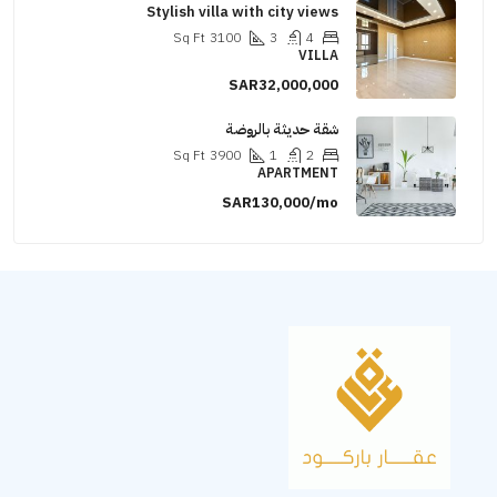
Stylish villa with city views
Sq Ft
3100
3
4
VILLA
SAR32,000,000
شقة حديثة بالروضة
Sq Ft
3900
1
2
APARTMENT
SAR130,000/mo