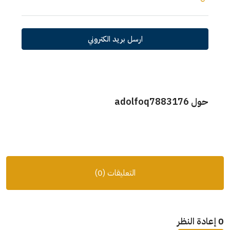
ارسل بريد الكتروني
حول adolfoq7883176
التعليقات (0)
0 إعادة النظر