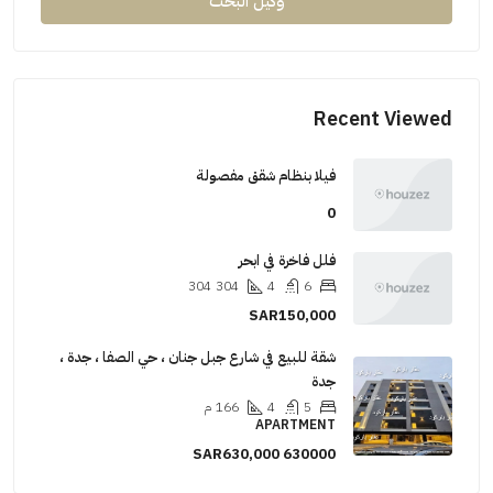
وكيل البحث
Recent Viewed
فيلا بنظام شقق مفصولة
0
فلل فاخرة في ابحر
304
304
4
6
SAR150,000
شقة للبيع في شارع جبل جنان ، حي الصفا ، جدة ،
جدة
5
4
166
م
APARTMENT
SAR630,000
630000