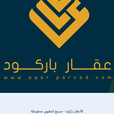
© عقار باركود - جميع الحقوق محفوظة