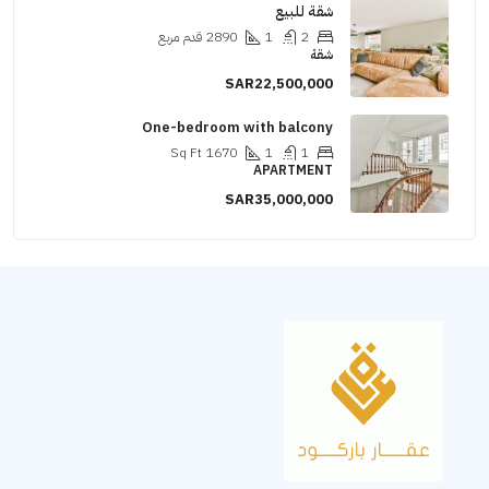
شقة للبيع
2
1
2890
قدم مربع
شقة
SAR22,500,000
One-bedroom with balcony
Sq Ft
1670
1
1
APARTMENT
SAR35,000,000