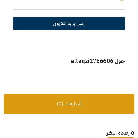
ارسل بريد الكتروني
حول altaqzi2766606
التعليقات (0)
0 إعادة النظر