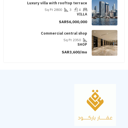
Luxury villa with rooftop terrace
Sq Ft
2800
3
4
VILLA
SAR56,000,000
Commercial central shop
Sq Ft
2350
SHOP
SAR3,600/mo