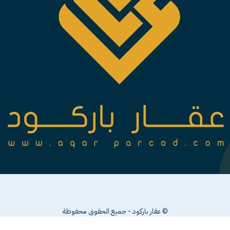
© عقار باركود - جميع الحقوق محفوظة