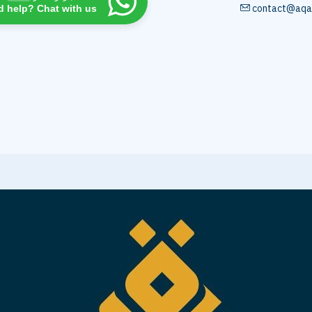
contact@aqa
d help? Chat with us