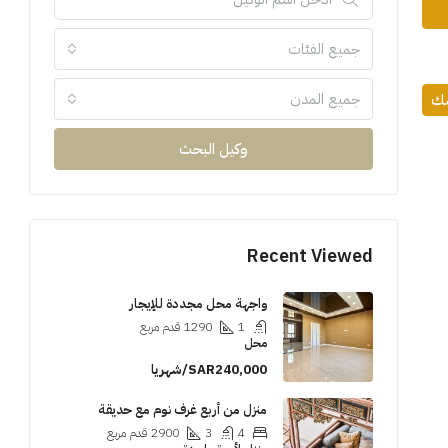
جميع الفئات
جميع المدن
مك
وكيل البحث
Recent Viewed
واجهة محل مجددة للإيجار
1
1290
قدم مربع
محل
SAR240,000/شهريا
منزل من أربع غرف نوم مع حديقة
4
3
2900
قدم مربع