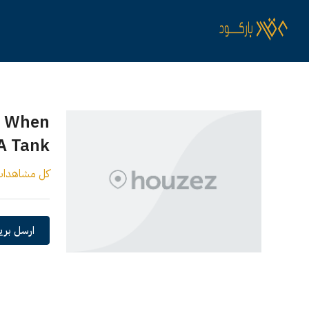
s When
A Tank
كل مشاهدا
ارسل بريد