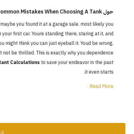
حول Fish Tank Capacity Calculator: Avoid Common Mistakes When Choosing A Tank
 maybe you found it at a garage sale. most likely you
ur first car. Youre standing there, staring at it, and
ou might think you can just eyeball it. Youd be wrong.
t not be thrilled. This is exactly why you dependence
tant Calculations
to save your endeavor in the past
it even starts.
Read More
الت