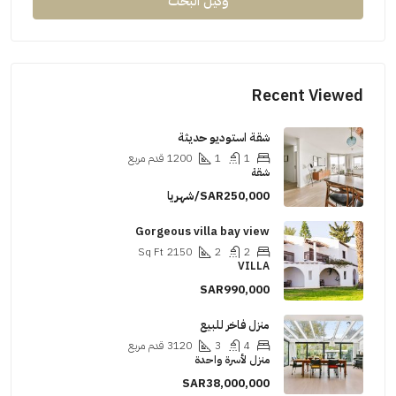
وكيل البحث
Recent Viewed
شقة استوديو حديثة
1
1
1200
قدم مربع
شقة
SAR250,000/شهريا
Gorgeous villa bay view
Sq Ft
2150
2
2
VILLA
SAR990,000
منزل فاخر للبيع
4
3
3120
قدم مربع
منزل لأسرة واحدة
SAR38,000,000