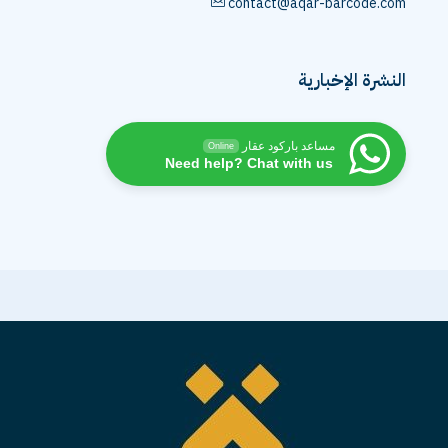
contact@aqar-barcode.com
النشرة الإخبارية
مساعد باركود عقار
Online
Need help? Chat with us