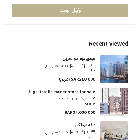
وكيل البحث
Recent Viewed
غرفتي نوم مع تخزين
2
1
2400
قدم مربع
شقة
SAR210,000/شهريا
High-traffic corner store for sale
Sq Ft
3100
1
SHOP
SAR34,000,000
شقة دوبلكس
4
3
1350
قدم مربع
شقة