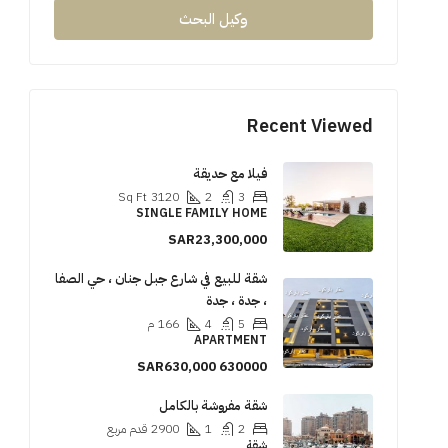
وكيل البحث
Recent Viewed
فيلا مع حديقة
Sq Ft
3120
2
3
SINGLE FAMILY HOME
SAR23,300,000
شقة للبيع في شارع جبل جنان ، حي الصفا
، جدة ، جدة
5
4
166
م
APARTMENT
SAR630,000
630000
شقة مفروشة بالكامل
2
1
2900
قدم مربع
شقة