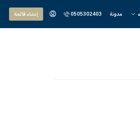
ء
مدونة
0505302403
إنشاء قائمة