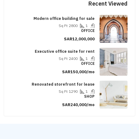
Recent Viewed
Modern office building for sale
Sq Ft
2800
1
OFFICE
SAR12,000,000
Executive office suite for rent
Sq Ft
2400
1
OFFICE
SAR150,000/mo
Renovated storefront for lease
Sq Ft
1290
1
SHOP
SAR240,000/mo