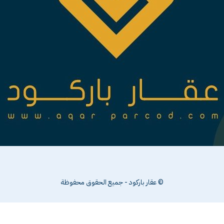
© عقار باركود - جميع الحقوق محفوظة