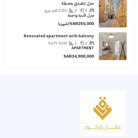
منزل تنفيذي بحديقة
3
2
1350
قدم مربع
منزل لأسرة واحدة
SAR250,000/شهريا
Renovated apartment with balcony
Sq Ft
3100
1
2
APARTMENT
SAR34,900,000