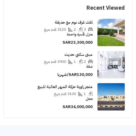
Recent Viewed
ثلاث غرف نوم مع حديقة
3
2
3120
قدم مربع
منزل لأسرة واحدة
SAR23,300,000
مبنى سكني حديث
2
1
3900
قدم مربع
شقة
SAR130,000/شهريا
متجر زاوية حركة المرور العالية للبيع
1
3100
قدم مربع
محل
SAR34,000,000