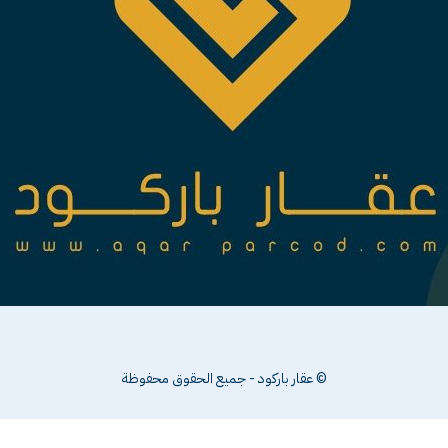
© عقار باركود - جميع الحقوق محفوظة