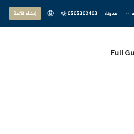
ء
مدونة
0505302403
إنشاء قائمة
Full G