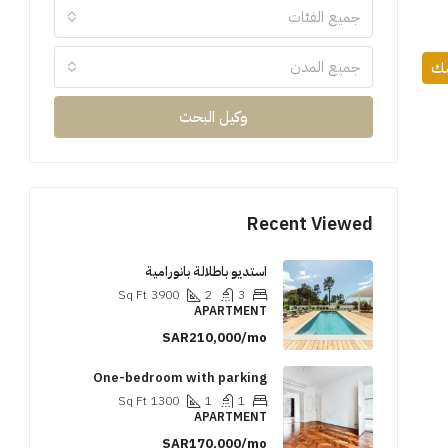
جميع الفئات
جميع المدن
مك
وكيل البحث
Recent Viewed
استديو باطلالة بانورامية
Sq Ft
3900
2
3
APARTMENT
SAR210,000/mo
One-bedroom with parking
Sq Ft
1300
1
1
APARTMENT
SAR170,000/mo