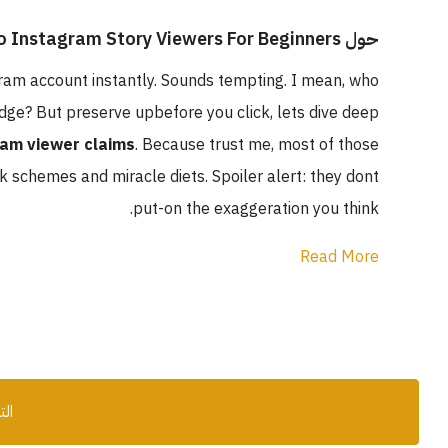
حول Full Guide To Instagram Story Viewers For Beginners
gram account instantly. Sounds tempting. I mean, who
dge? But preserve upbefore you click, lets dive deep
ram viewer claims
. Because trust me, most of those
k schemes and miracle diets. Spoiler alert: they dont
put-on the exaggeration you think.
Read More
الت