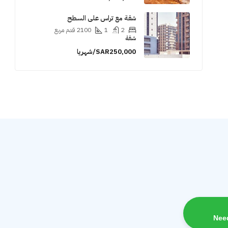
شقة مع تراس على السطح
2
1
2100
قدم مربع
شقة
SAR250,000/شهريا
Nee