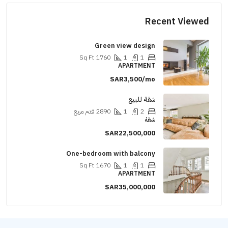
Recent Viewed
Green view design
Sq Ft
1760
1
1
APARTMENT
SAR3,500/mo
شقة للبيع
2
1
2890
قدم مربع
شقة
SAR22,500,000
One-bedroom with balcony
Sq Ft
1670
1
1
APARTMENT
SAR35,000,000