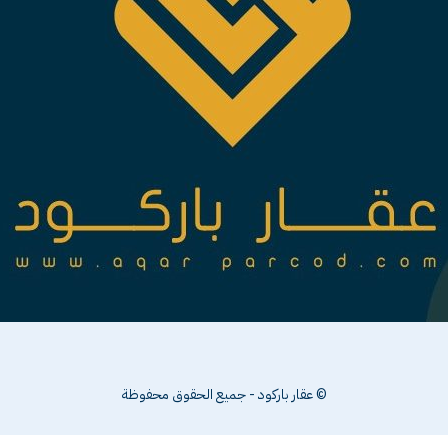
© عقار باركود - جميع الحقوق محفوظة