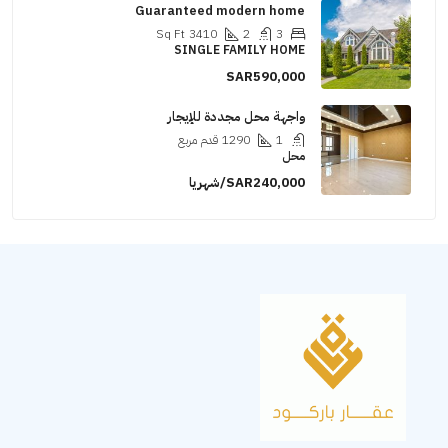
Guaranteed modern home
Sq Ft
3410
2
3
SINGLE FAMILY HOME
SAR590,000
واجهة محل مجددة للإيجار
1
1290
قدم مربع
محل
SAR240,000/شهريا