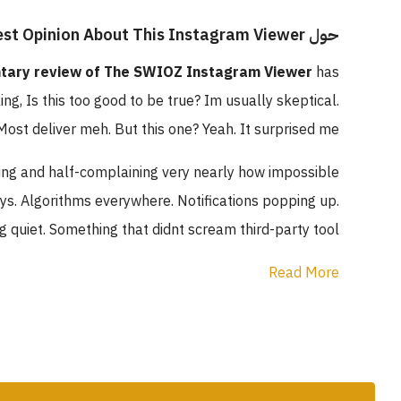
حول SWIOZ Does It Work?: My Honest Opinion About This Instagram Viewer
tary review of The SWIOZ Instagram Viewer
has
ng, Is this too good to be true? Im usually skeptical.
ost deliver meh. But this one? Yeah. It surprised me.
ling and half-complaining very nearly how impossible
ays. Algorithms everywhere. Notifications popping up.
 quiet. Something that didnt scream third-party tool.
Read More