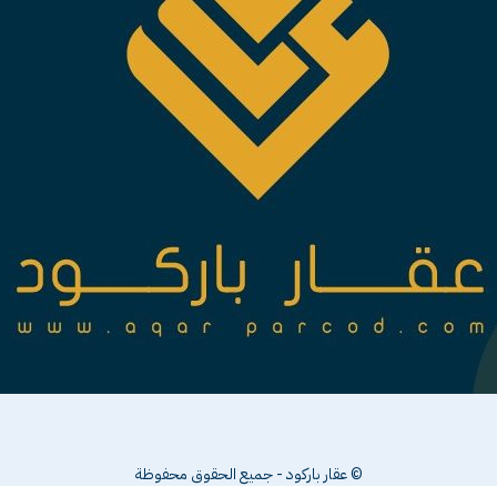
© عقار باركود - جميع الحقوق محفوظة