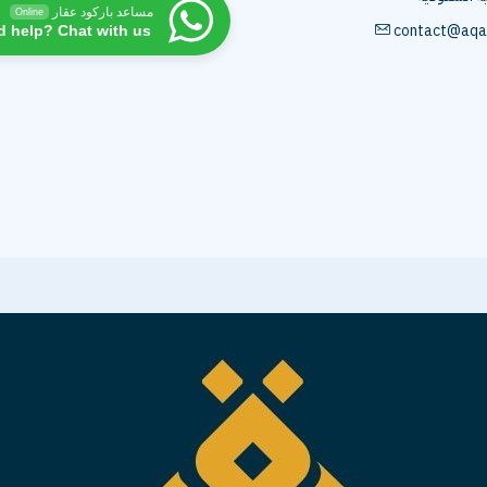
مساعد باركود عقار
Online
contact@aqa
d help? Chat with us