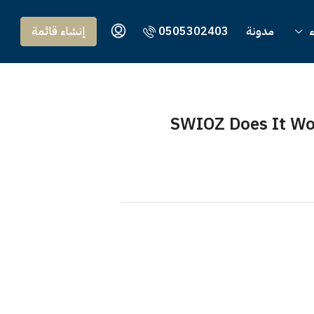
ء
مدونة
0505302403
إنشاء قائمة
SWIOZ Does It Wo