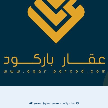
© عقار باركود - جميع الحقوق محفوظة