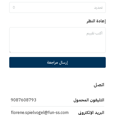
تحديد
إعادة النظر
إرسال مراجعة
اتصل
التليفون المحمول
9087608793
البريد الإلكتروني
florene.spielvogel@fun-ss.com