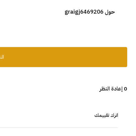
حول graigj6469206
الت
0 إعادة النظر
اترك تقييمك