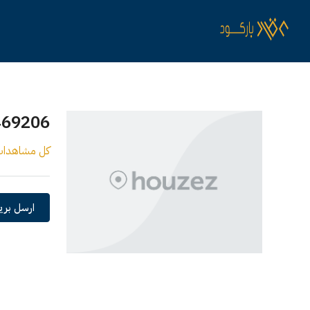
469206
كل مشاهدا
ارسل بريد