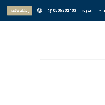
ء
مدونة
0505302403
إنشاء قائمة