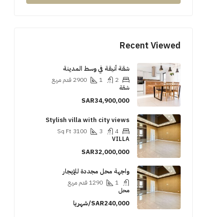
Recent Viewed
شقة أنيقة في وسط المدينة
2
1
2900
قدم مربع
شقة
SAR34,900,000
Stylish villa with city views
Sq Ft
3100
3
4
VILLA
SAR32,000,000
واجهة محل مجددة للإيجار
1
1290
قدم مربع
محل
SAR240,000/شهريا