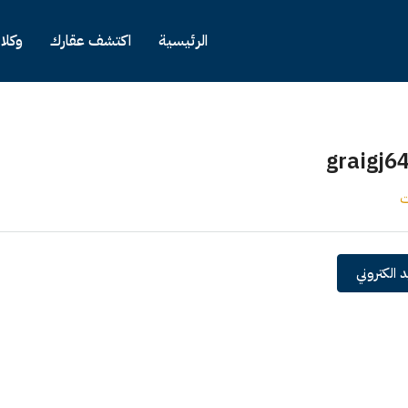
الرئيسية
اكتشف عقارك
وكلا
graigj6
ت
 الكتروني