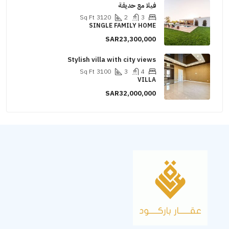
فيلا مع حديقة
Sq Ft
3120
2
3
SINGLE FAMILY HOME
SAR23,300,000
Stylish villa with city views
Sq Ft
3100
3
4
VILLA
SAR32,000,000