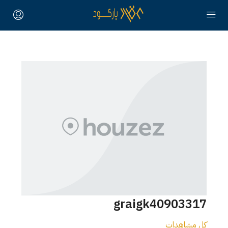
graigk40903317
كل مشاهدات