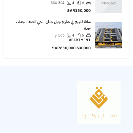
304
304
4
6
SAR150,000
شقة للبيع في شارع جبل جنان ، حي الصفا ، جدة ،
جدة
5
4
166
م
APARTMENT
SAR630,000
630000