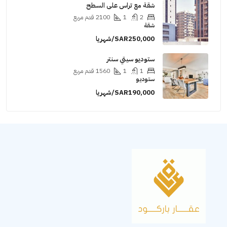
شقة مع تراس على السطح
2
1
2100
قدم مربع
شقة
SAR250,000/شهريا
ستوديو سيتي سنتر
1
1
1560
قدم مربع
ستوديو
SAR190,000/شهريا