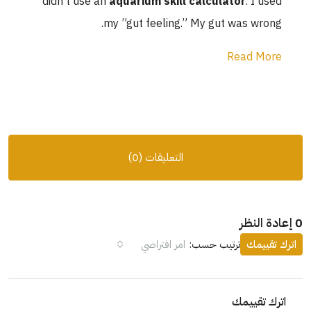
didn't use an
aquarium skill calculator
. I used
my ”gut feeling.” My gut was wrong.
Read More
التعليقات (0)
ة النظر
اترك تقييمك
ترتيب حسب:
امر افتراضي
اترك تقييمك