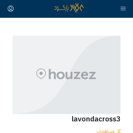
lavondacross3
كل مشاهدات