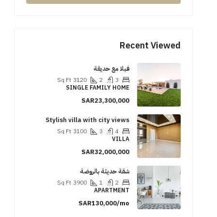
Recent Viewed
فيلا مع حديقة
Sq Ft
3120
2
3
SINGLE FAMILY HOME
SAR23,300,000
Stylish villa with city views
Sq Ft
3100
3
4
VILLA
SAR32,000,000
شقة حديثة بالروضة
Sq Ft
3900
1
2
APARTMENT
SAR130,000/mo