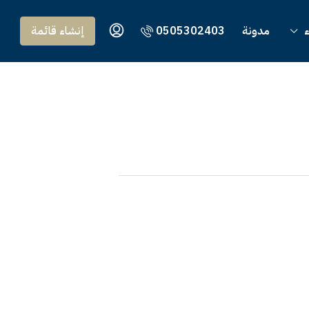
ء
مدونة
0505302403
إنشاء قائمة