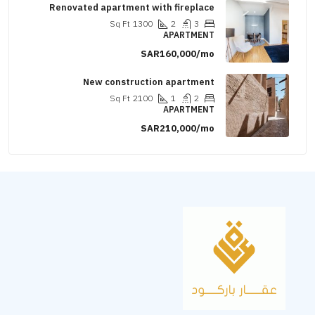
Renovated apartment with fireplace
Sq Ft
1300
2
3
APARTMENT
SAR160,000/mo
New construction apartment
Sq Ft
2100
1
2
APARTMENT
SAR210,000/mo