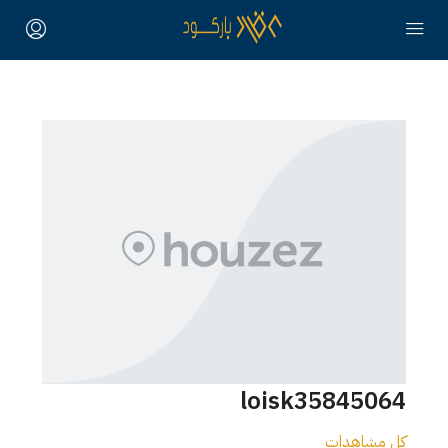
loisk35845064
كل مشاهدات