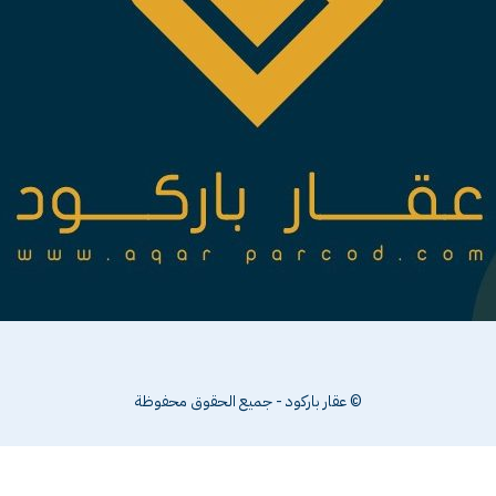
© عقار باركود - جميع الحقوق محفوظة