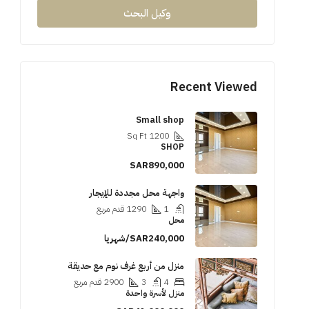
وكيل البحث
Recent Viewed
Small shop
Sq Ft
1200
SHOP
SAR890,000
واجهة محل مجددة للإيجار
1
1290
قدم مربع
محل
SAR240,000/شهريا
منزل من أربع غرف نوم مع حديقة
4
3
2900
قدم مربع
منزل لأسرة واحدة