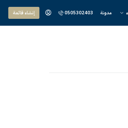
ء
مدونة
0505302403
إنشاء قائمة