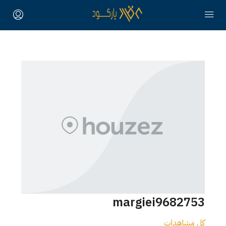
margiei9682753
كل مشاهدات