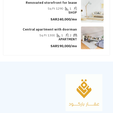
Renovated storefront for lease
Sq Ft
1290
1
SHOP
SAR240,000/mo
Central apartment with doorman
Sq Ft
1300
1
2
APARTMENT
SAR190,000/mo