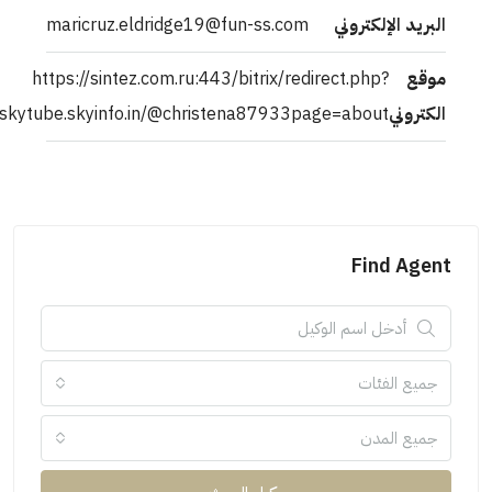
إلكتروني
maricruz.eldridge19@fun-ss.com
https://sintez.com.ru:443/bitrix/redirect.php
goto=https://skytube.skyinfo.in/@christena87933page=abou
Fin
ئات
مدن