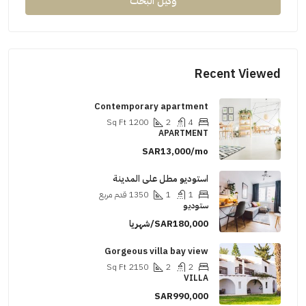
وكيل البحث
Recent
Contemporary apartment
Sq Ft
1200
2
4
APARTMENT
SAR13,000/mo
استوديو مطل على المدينة
1
1
1350
قدم مربع
ستوديو
SAR180,000/شهريا
Gorgeous villa bay view
Sq Ft
2150
2
2
VILLA
SAR990,000