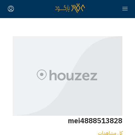
mei4888513828
كل مشاهدات