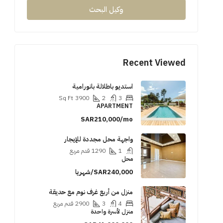
وكيل البحث
Recent Viewed
استديو باطلالة بانورامية
Sq Ft
3900
2
3
APARTMENT
SAR210,000/mo
واجهة محل مجددة للإيجار
1
1290
قدم مربع
محل
SAR240,000/شهريا
منزل من أربع غرف نوم مع حديقة
4
3
2900
قدم مربع
منزل لأسرة واحدة