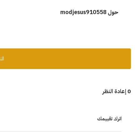
حول modjesus910558
الت
0 إعادة النظر
اترك تقييمك