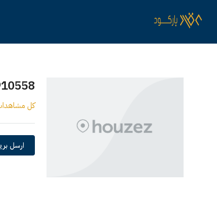
910558
كل مشاهدا
ارسل بريد