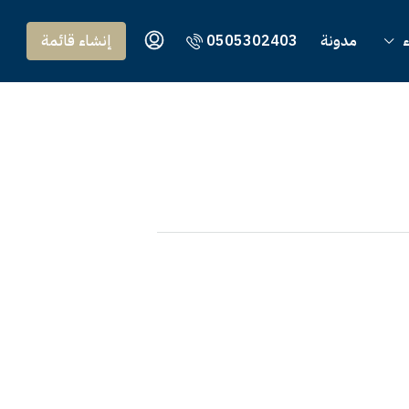
ء
مدونة
0505302403
إنشاء قائمة