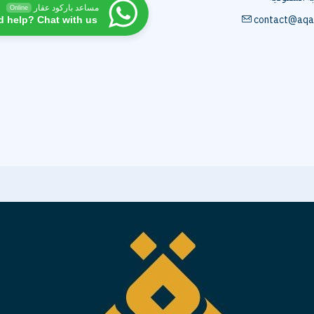
مساعد باركود عقار
Online
contact@aqa
d help? Chat with us