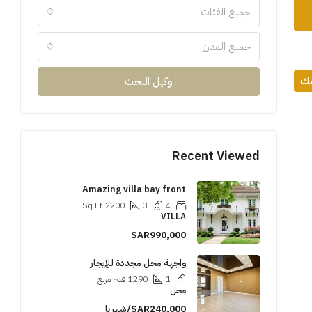
جميع الفئات
جميع المدن
مك
وكيل البحث
Recent Viewed
Amazing villa bay front
Sq Ft
2200
3
4
VILLA
SAR990,000
واجهة محل مجددة للإيجار
1
1290
قدم مربع
محل
SAR240,000/شهريا