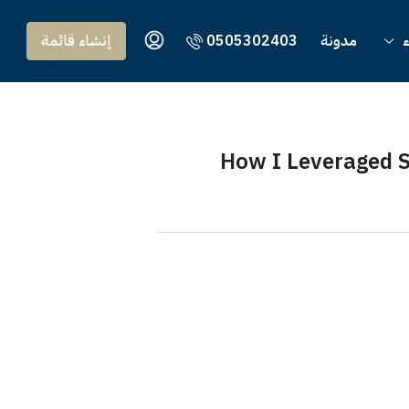
ء
مدونة
0505302403
إنشاء قائمة
How I Leveraged S