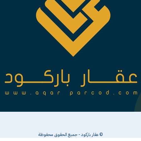
© عقار باركود - جميع الحقوق محفوظة