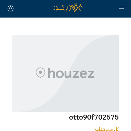
otto90f702575
كل مشاهدات