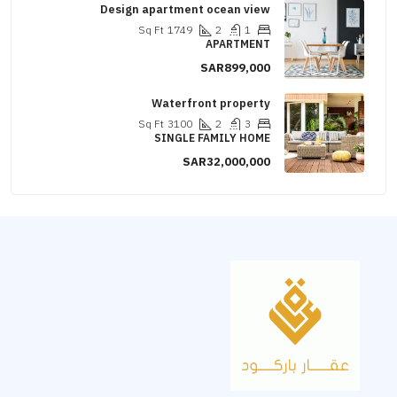
Design apartment ocean view
Sq Ft
1749
2
1
APARTMENT
SAR899,000
Waterfront property
Sq Ft
3100
2
3
SINGLE FAMILY HOME
SAR32,000,000