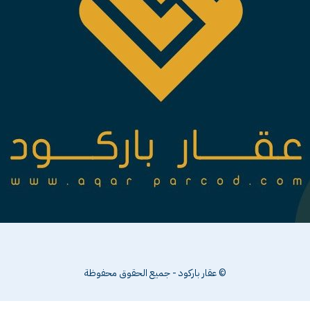
© عقار باركود - جميع الحقوق محفوظة