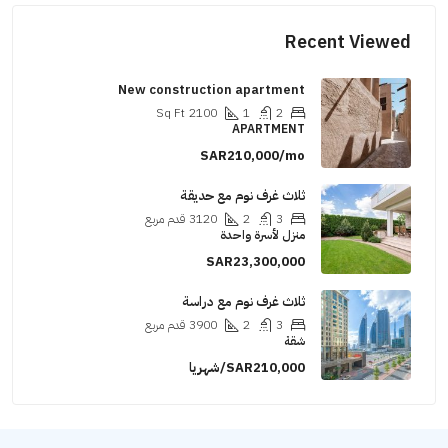
Recent Viewed
New construction apartment
Sq Ft
2100
1
2
APARTMENT
SAR210,000/mo
ثلاث غرف نوم مع حديقة
3
2
3120
قدم مربع
منزل لأسرة واحدة
SAR23,300,000
ثلاث غرف نوم مع دراسة
3
2
3900
قدم مربع
شقة
SAR210,000/شهريا