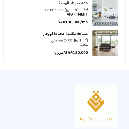
شقة حديثة بالروضة
Sq Ft
3900
1
2
APARTMENT
SAR130,000/mo
مساحة مكتبية مجددة للإيجار
1
2400
قدم مربع
مكتب
SAR130,000/شهريا