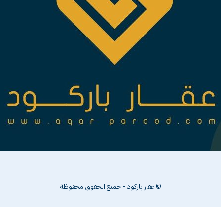
© عقار باركود - جميع الحقوق محفوظة