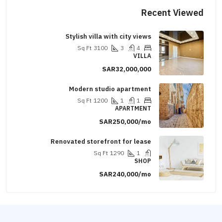
Recent Viewed
Stylish villa with city views
Sq Ft
3100
3
4
VILLA
SAR32,000,000
Modern studio apartment
Sq Ft
1200
1
1
APARTMENT
SAR250,000/mo
Renovated storefront for lease
Sq Ft
1290
1
SHOP
SAR240,000/mo