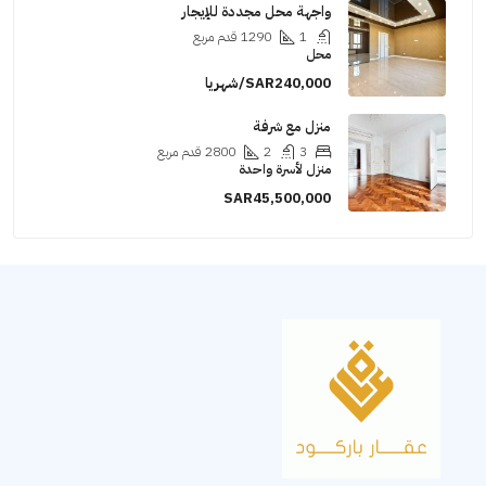
واجهة محل مجددة للإيجار
1
1290
قدم مربع
محل
SAR240,000/شهريا
منزل مع شرفة
3
2
2800
قدم مربع
منزل لأسرة واحدة
SAR45,500,000