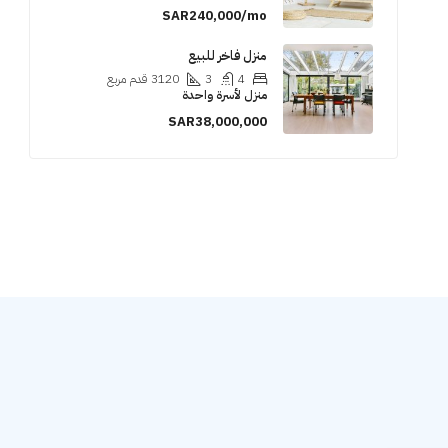
SAR240,000/mo
منزل فاخر للبيع
4
3
3120
قدم مربع
منزل لأسرة واحدة
SAR38,000,000