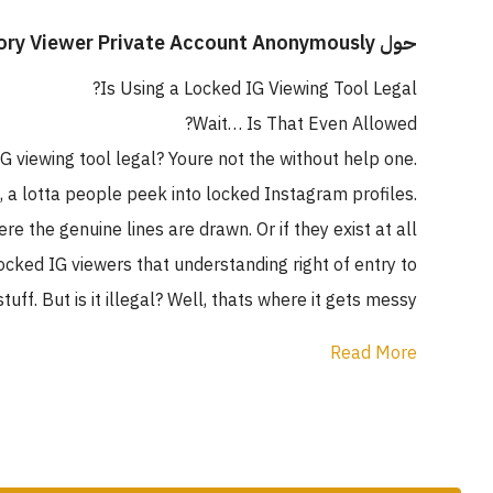
حول Instagram Story Viewer Private Account Anonymously
Is Using a Locked IG Viewing Tool Legal?
Wait… Is That Even Allowed?
 viewing tool legal? Youre not the without help one.
m, a lotta people peek into locked Instagram profiles.
 the genuine lines are drawn. Or if they exist at all.
locked IG viewers that understanding right of entry to
tuff. But is it illegal? Well, thats where it gets messy.
Read More