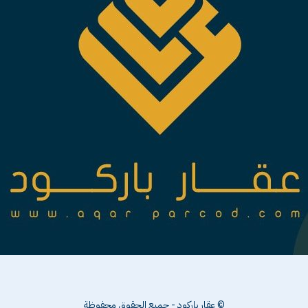
© عقار باركود - جميع الحقوق محفوظة