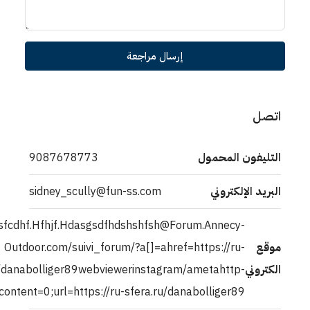
ل مراجعة
9087678773
sidney_scully@fun-ss.com
http://WWW.KepenkNbsp;Trsfcdhf.Hfhjf.Hdasgsdfhdshshfsh
Outdoor.com/suivi_forum/?a[]=ah
sfera.ru/danabolliger89webviewerinsta
equiv=refreshcontent=0;url=https://ru-sfera.ru