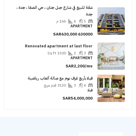
 شارع جبل جنان ، حي الصفا ، جدة ،
166
م
A
Renovated apartment at 
Sq Ft
1500
A
SAR
رف نوم مع صالة ألعاب رياضية
3120
قدم مربع
SAR5