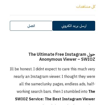
اتصل
The Ultimate Fr
Anonymo
Ill be honest. I didnt expec
nearly an Instagram view
all the sameclunky pa
working search bars. t
SWIOZ Service: The B