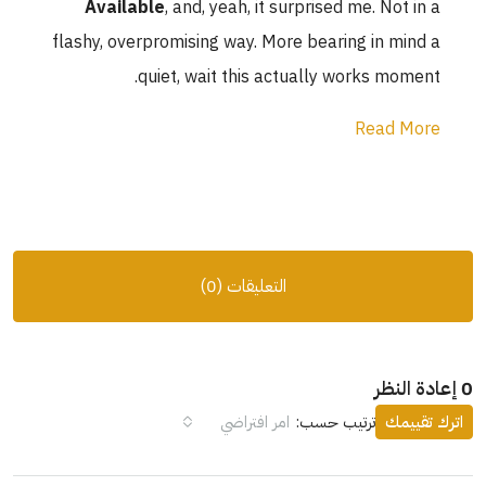
Available
, and, yeah, 
flashy, overpromising way.
quiet, wait thi
يقات (0)
فتراضي