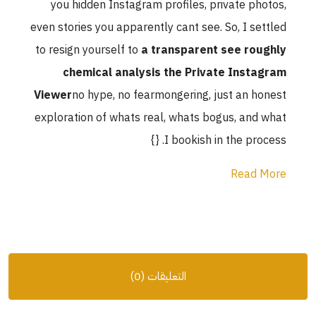
you hidden Instagram profiles, pri
even stories you apparently cant see. S
to resign yourself to
a transparent 
chemical analysis the Privat
Viewer
no hype, no fearmongering, ju
exploration of whats real, whats bog
I bookish in t
التعليقات (0)