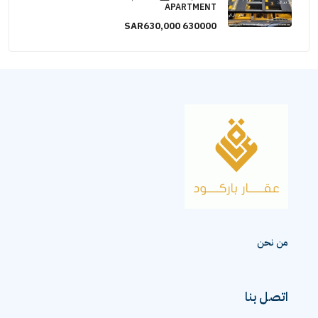
APARTMENT
SAR630,000
630000