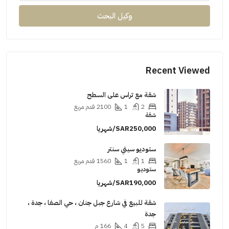
وكيل البحث
Rec
شقة مع تراس على السطح
2
1
2100
قدم مربع
شقة
SAR250,000/شهريا
ستوديو سيتي سنتر
1
1
1560
قدم مربع
ستوديو
SAR190,000/شهريا
شقة للبيع في شارع جبل جنان ، حي الصفا ، جدة ،
جدة
5
4
166
م