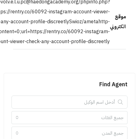
http://https3a2fevolv.e.l.u.pc@haedongacademy.org/phpinfo
a[]=ahref=https://rentry.co/60092-instagram-account-vi
check-any-account-profile-discreetlySwioz/ameta
equiv=refreshcontent=0;url=https://rentry.co/60092-insta
account-viewer-check-any-account-profile-discre