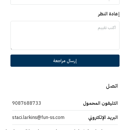
إرسال مراجعة
حمول
9087688733
وني
staci.larkins@fun-ss.com