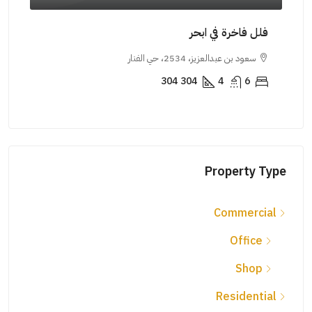
شقة ل
فلل فاخرة في ابحر
جدة
سعود بن عبدالعزيز، 2534، حي الفنار
جبل 
304
304
4
6
5
MENT
Property Type
Commercial
Office
Shop
Residential