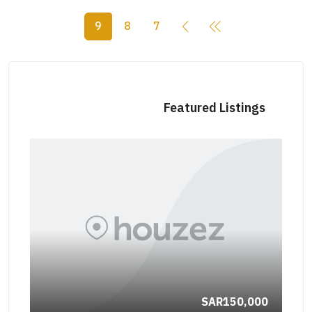
9
8
7
Featured Listings
000
30000
SAR150,000