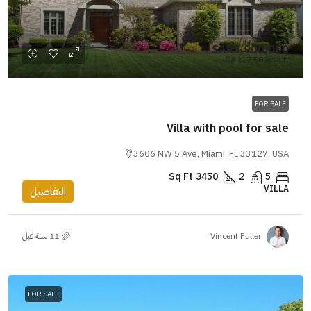
SAR3,900,000
SAR17,500
/sq ft
FOR SALE
Villa with pool for sale
3606 NW 5 Ave, Miami, FL 33127, USA
Sq Ft
3450
2
5
VILLA
التفاصيل
Vincent Fuller
FOR SALE