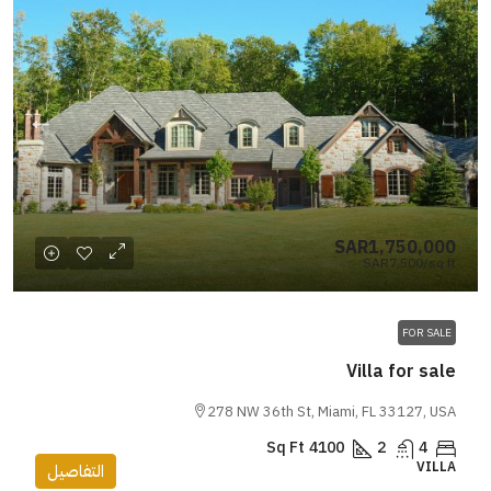
SAR1,750,000
SAR7,500
/sq ft
FOR SALE
Villa for sale
278 NW 36th St, Miami, FL 33127, USA
Sq Ft
4100
2
4
VILLA
التفاصيل