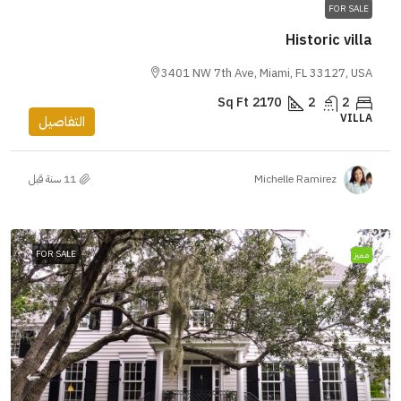
FOR SALE
Historic villa
3401 NW 7th Ave, Miami, FL 33127, USA
Sq Ft
2170
2
2
VILLA
التفاصيل
Michelle Ramirez
FOR SALE
مميز