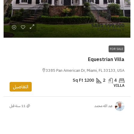
SAR1,599,000
SAR15,000
/sq ft
FOR SALE
Equestrian Villa
3385 Pan American Dr, Miami, FL 33133, USA
Sq Ft
1200
2
4
VILLA
التفاصيل
عبد الله محمد